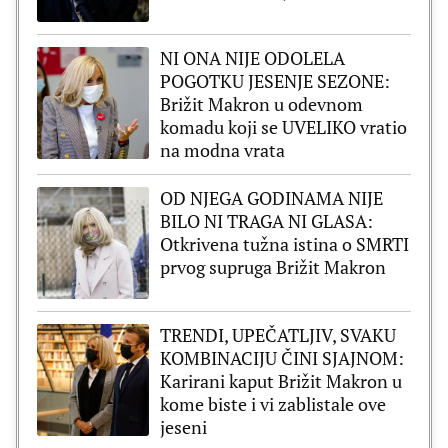
NI ONA NIJE ODOLELA
POGOTKU JESENJE SEZONE:
Brižit Makron u odevnom
komadu koji se UVELIKO vratio
na modna vrata
OD NJEGA GODINAMA NIJE
BILO NI TRAGA NI GLASA:
Otkrivena tužna istina o SMRTI
prvog supruga Brižit Makron
TRENDI, UPEČATLJIV, SVAKU
KOMBINACIJU ČINI SJAJNOM:
Karirani kaput Brižit Makron u
kome biste i vi zablistale ove
jeseni