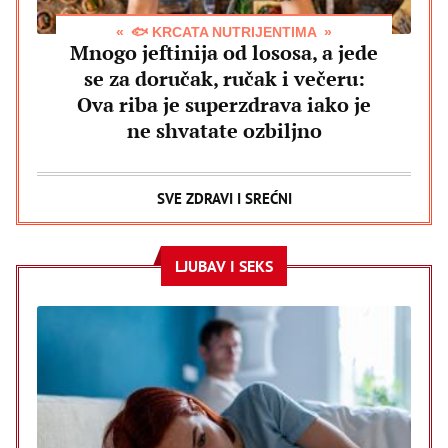
🐟 KRCATA NUTRIJENTIMA
Mnogo jeftinija od lososa, a jede
se za doručak, ručak i večeru:
Ova riba je superzdrava iako je
ne shvatate ozbiljno
SVE ZDRAVI I SREĆNI
LJUBAV I SEKS