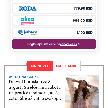
NAJNOVIJE
NAJČITANIJE
ASTRO PROGNOZA
Dnevni horoskop za 8.
avgust: Strelčevima subota
ne protiče u odmoru, ali će
zato Ribe uživati u svakoj
sekundi