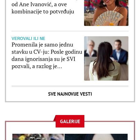
od Ane Ivanović, a ove
kombinacije to potvrđuju
VEROVALI ILI NE
Promenila je samo jednu
stavku u CV-ju: Posle godinu
dana ignorisanja su je SVI
pozvali, a razlog je
poražavajući
SVE NAJNOVIJE VESTI
GALERIJE