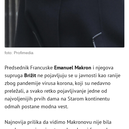
foto: Profimedia
Predsednik Francuske
Emanuel Makron
i njegova
supruga
Brižit
ne pojavljuju se u javnosti kao ranije
zbog pandemije virusa korona, koji su nedavno
preležali, a svako retko pojavljivanje jedne od
najvoljenijih prvih dama na Starom kontinentu
odmah postane modna vest.
Najnovija prilika da vidimo Makronovu nije bila