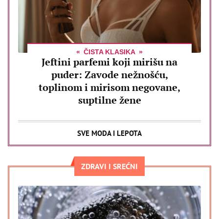
ČISTA KLASIKA
Jeftini parfemi koji mirišu na
puder: Zavode nežnošću,
toplinom i mirisom negovane,
suptilne žene
SVE MODA I LEPOTA
ZDRAVI I SREĆNI