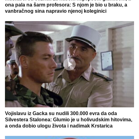
ona pala na šarm profesora: S njom je bio u braku, a
vanbračnog sina napravio njenoj koleginici
Vojislavu iz Gacka su nudili 300.000 evra da oda
Silvestera Stalonea: Glumio je u holivudskim hitovima,
a onda dobio ulogu života i nadimak Krstarica