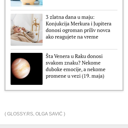
3 zlatna dana u maju:
Konjukcija Merkura i Jupitera
donosi ogroman priliv novca
ako reagujete na vreme
Šta Venera u Raku donosi
svakom znaku? Nekome
duboke emocije, a nekome
promene u vezi (19. maja)
(
GLOSSY.RS
,
OLGA SAVIĆ
)