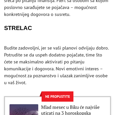
sreća po pitanju finansija. Flert sa osobom sa kojom
poslovno sarađujete se pojačava – mogućnost
konkretnijeg dogovora o susretu.
STRELAC
Budite zadovoljni, jer se vaši planovi odvijaju dobro.
Potrudite se da uspeh dodatno pojačate, time što
ćete se maksimalno aktivirati po pitanju
komunikacije i dogovora. Novi emotivni interes –
mogućnost za poznanstvo i ulazak zanimljive osobe
u vaš život.
NE PROPUSTITE
Mlad mesec u Biku će najviše
uticati na 3 horoskopska