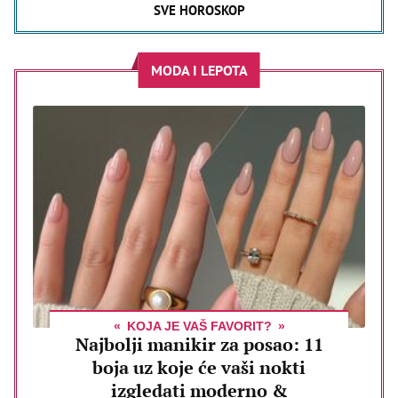
SVE HOROSKOP
MODA I LEPOTA
KOJA JE VAŠ FAVORIT?
Najbolji manikir za posao: 11
boja uz koje će vaši nokti
izgledati moderno &