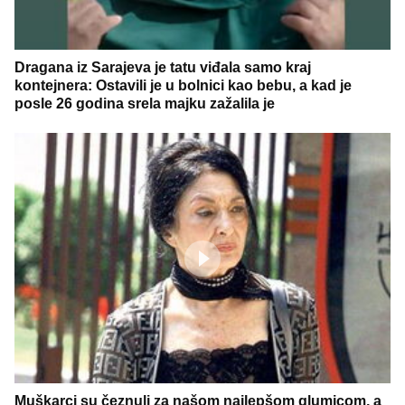
Dragana iz Sarajeva je tatu viđala samo kraj
kontejnera: Ostavili je u bolnici kao bebu, a kad je
posle 26 godina srela majku zažalila je
Muškarci su čeznuli za našom najlepšom glumicom, a