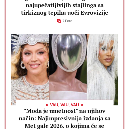
najupečatljivijih stajlinga sa
tirkiznog tepiha uoči Evrovizije
7 Foto
VAU, VAU, VAU
"Moda je umetnost" na njihov
način: Najimpresivnija izdanja sa
Met gale 2026. o kojima će se