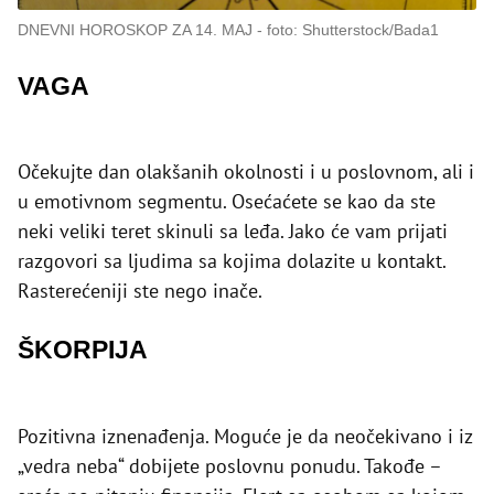
DNEVNI HOROSKOP ZA 14. MAJ
foto: Shutterstock/Bada1
VAGA
Očekujte dan olakšanih okolnosti i u poslovnom, ali i
u emotivnom segmentu. Osećaćete se kao da ste
neki veliki teret skinuli sa leđa. Jako će vam prijati
razgovori sa ljudima sa kojima dolazite u kontakt.
Rasterećeniji ste nego inače.
ŠKORPIJA
Pozitivna iznenađenja. Moguće je da neočekivano i iz
„vedra neba“ dobijete poslovnu ponudu. Takođe –