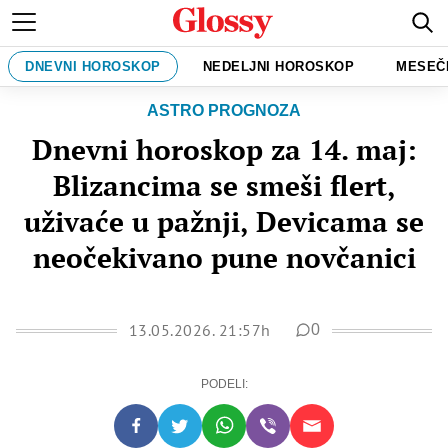
DNEVNI HOROSKOP
NEDELJNI HOROSKOP
MESEČ
ASTRO PROGNOZA
Dnevni horoskop za 14. maj:
Blizancima se smeši flert,
uživaće u pažnji, Devicama se
neočekivano pune novčanici
13.05.2026. 21:57h
0
PODELI: