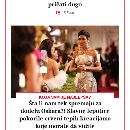
pričati dugo
15 Foto
KOJA VAM JE NAJLEPŠA?
Šta li nam tek spremaju za
dodelu Oskara?! Slavne lepotice
pokorile crveni tepih kreacijama
koje morate da vidite