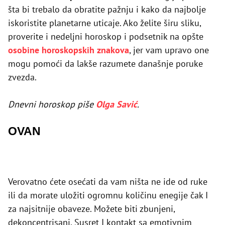
šta bi trebalo da obratite pažnju i kako da najbolje
iskoristite planetarne uticaje. Ako želite širu sliku,
proverite i nedeljni horoskop i podsetnik na opšte
osobine horoskopskih znakova
, jer vam upravo one
mogu pomoći da lakše razumete današnje poruke
zvezda.
Dnevni horoskop piše
Olga Savić
.
OVAN
Verovatno ćete osećati da vam ništa ne ide od ruke
ili da morate uložiti ogromnu količinu enegije čak I
za najsitnije obaveze. Možete biti zbunjeni,
dekoncentrisani. Susret I kontakt sa emotivnim