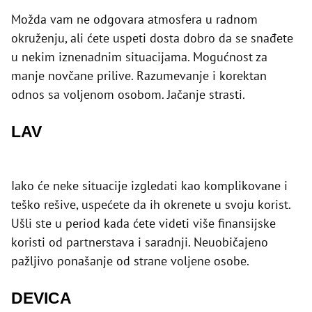
Možda vam ne odgovara atmosfera u radnom
okruženju, ali ćete uspeti dosta dobro da se snađete
u nekim iznenadnim situacijama. Mogućnost za
manje novčane prilive. Razumevanje i korektan
odnos sa voljenom osobom. Jačanje strasti.
LAV
Iako će neke situacije izgledati kao komplikovane i
teško rešive, uspećete da ih okrenete u svoju korist.
Ušli ste u period kada ćete videti više finansijske
koristi od partnerstava i saradnji. Neuobičajeno
pažljivo ponašanje od strane voljene osobe.
DEVICA