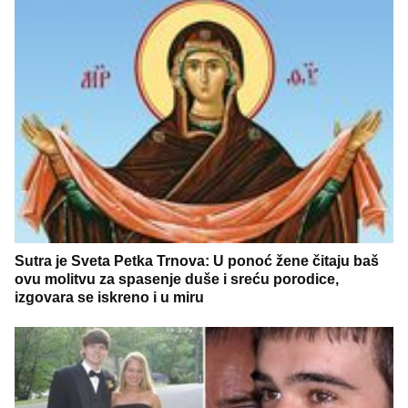
Sutra je Sveta Petka Trnova: U ponoć žene čitaju baš
ovu molitvu za spasenje duše i sreću porodice,
izgovara se iskreno i u miru