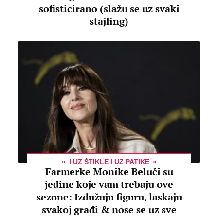
sofisticirano (slažu se uz svaki
stajling)
I UZ ŠTIKLE I UZ PATIKE
Farmerke Monike Beluči su
jedine koje vam trebaju ove
sezone: Izdužuju figuru, laskaju
svakoj građi & nose se uz sve