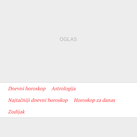
Dnevni horoskop
Astrologija
Najtačniji dnevni horoskop
Horoskop za danas
Zodijak