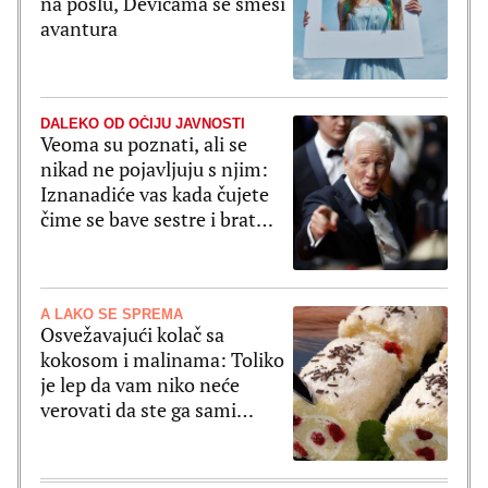
na poslu, Devicama se smeši
avantura
DALEKO OD OČIJU JAVNOSTI
Veoma su poznati, ali se
nikad ne pojavljuju s njim:
Iznanadiće vas kada čujete
čime se bave sestre i brat
Ričarada Gira
A LAKO SE SPREMA
Osvežavajući kolač sa
kokosom i malinama: Toliko
je lep da vam niko neće
verovati da ste ga sami
spremali (RECEPT)