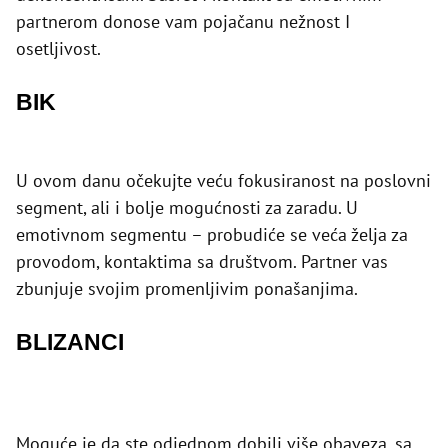
partnerom donose vam pojačanu nežnost I
osetljivost.
BIK
U ovom danu očekujte veću fokusiranost na poslovni
segment, ali i bolje mogućnosti za zaradu. U
emotivnom segmentu – probudiće se veća želja za
provodom, kontaktima sa društvom. Partner vas
zbunjuje svojim promenljivim ponašanjima.
BLIZANCI
Moguće je da ste odjednom dobili više obaveza, sa