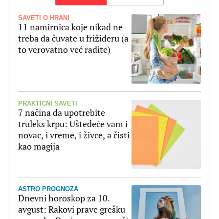
SAVETI O HRANI
11 namirnica koje nikad ne
treba da čuvate u frižideru (a
to verovatno već radite)
PRAKTIČNI SAVETI
7 načina da upotrebite
truleks krpu: Uštedeće vam i
novac, i vreme, i živce, a čisti
kao magija
ASTRO PROGNOZA
Dnevni horoskop za 10.
avgust: Rakovi prave grešku