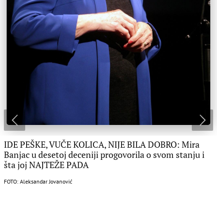
IDE PEŠKE, VUČE KOLICA, NIJE BILA DOBRO: Mira
Banjac u desetoj deceniji progovorila o svom stanju i
šta joj NAJTEŽE PADA
FOTO: Aleksandar Jovanović