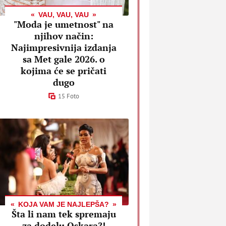
VAU, VAU, VAU
"Moda je umetnost" na
njihov način:
Najimpresivnija izdanja
sa Met gale 2026. o
kojima će se pričati
dugo
15 Foto
KOJA VAM JE NAJLEPŠA?
Šta li nam tek spremaju
za dodelu Oskara?!