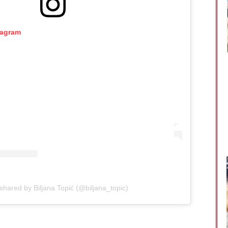
tagram
shared by Biljana Topić (@biljana_topic)