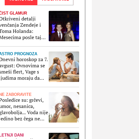
ČIST GLAMUR
Otkriveni detalji
venčanja Zendeje i
Toma Holanda:
Mesecima posle tajne
ceremonije su
organizovali
ASTRO PROGNOZA
bajkovito slavlje
Dnevni horoskop za 7.
avgust: Ovnovima se
smeši flert, Vage s
ljudima moraju da
paze na svaki korak
NE ZABORAVITE
Posledice su: grčevi,
umor, nesanica,
glavobolja... Voda nije
jedino bez čega ne
smemo da ostanemo
po velikim vrućinama
LETNJI DANI