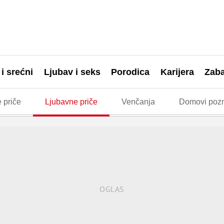
 i srećni
Ljubav i seks
Porodica
Karijera
Zab
 priče
Ljubavne priče
Venčanja
Domovi pozn