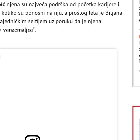
pić
njena su najveća podrška od početka karijere i
 koliko su ponosni na nju, a prošlog leta je Biljana
ajedničkim selfijem uz poruku da je njena
la vanzemaljca"
.