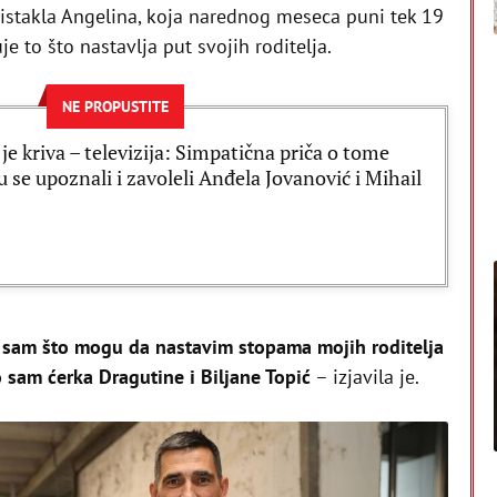
istakla Angelina, koja narednog meseca puni tek 19
e to što nastavlja put svojih roditelja.
NE PROPUSTITE
 je kriva – televizija: Simpatična priča o tome
u se upoznali i zavoleli Anđela Jovanović i Mihail
a sam što mogu da nastavim stopama mojih roditelja
sam ćerka Dragutine i Biljane Topić
– izjavila je.