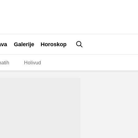
ava
Galerije
Horoskop
atih
Holivud