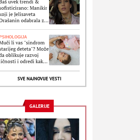
Baš uvek trendi &
sofisticirano: Manikir
koji je Jelisaveta
Orašanin odabrala za
letnji odmor je
klasika na delu
PSIHOLOGIJA
Muči li vas "sindrom
starijeg deteta"? Može
da oblikuje razvoj
ličnosti i odredi kako
ćete se ponašati kao
odrasli
SVE NAJNOVIJE VESTI
GALERIJE