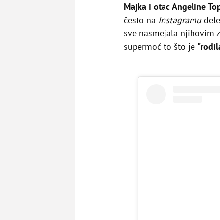
Majka i otac Angeline To
često na
Instagramu
dele
sve nasmejala njihovim z
supermoć to što je
"rodi