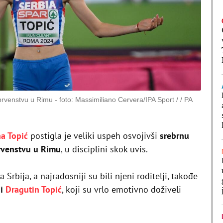
prvenstvu u Rimu
foto: Massimiliano Cervera/IPA Sport / / PA
a Topić
postigla je veliki uspeh osvojivši
srebrnu
rvenstvu u Rimu
, u disciplini skok uvis.
 Srbija, a najradosniji su bili njeni roditelji, takođe
 i
Dragutin Topić
, koji su vrlo emotivno doživeli