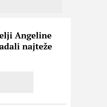
elji Angeline
adali najteže