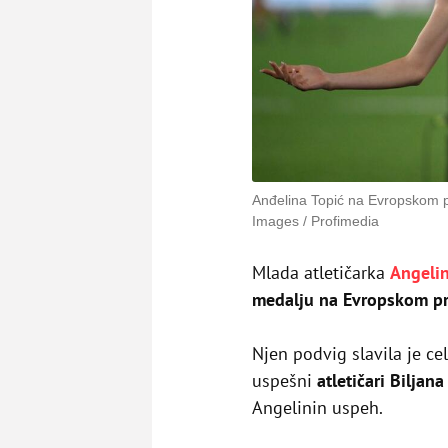
Anđelina Topić na Evropskom 
Images / Profimedia
Mlada atletičarka
Angelin
medalju na Evropskom p
Njen podvig slavila je cela
uspešni
atletičari Biljana
Angelinin uspeh.