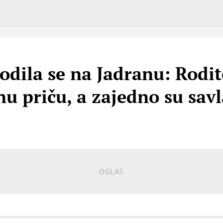
odila se na Jadranu: Rodit
u priču, a zajedno su savl