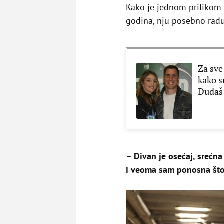
Kako je jednom prilikom 
godina, nju posebno raduj
Za sve
kako s
Dudaš
–
Divan je osećaj, srećn
i veoma sam ponosna što 