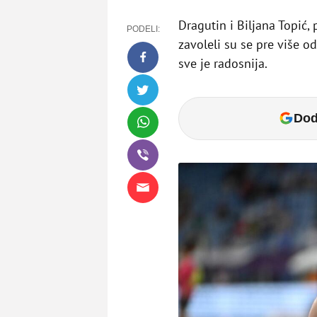
Dragutin i Biljana Topić, 
PODELI:
zavoleli su se pre više od
sve je radosnija.
Dod