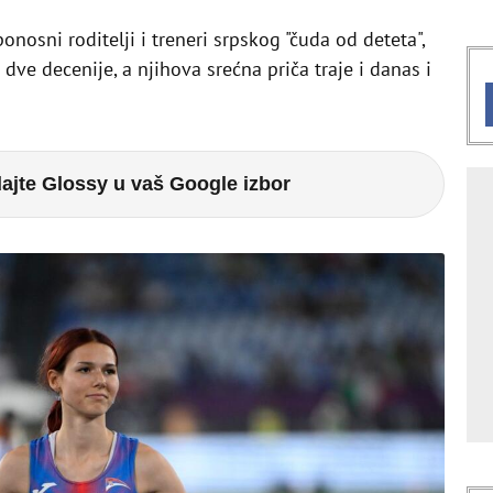
ponosni roditelji i treneri srpskog "čuda od deteta",
 dve decenije, a njihova srećna priča traje i danas i
ajte Glossy u vaš Google izbor