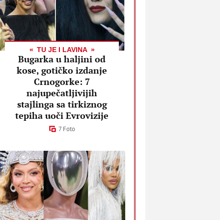
TU JE I LAVINA
Bugarka u haljini od
kose, gotičko izdanje
Crnogorke: 7
najupečatljivijih
stajlinga sa tirkiznog
tepiha uoči Evrovizije
7 Foto