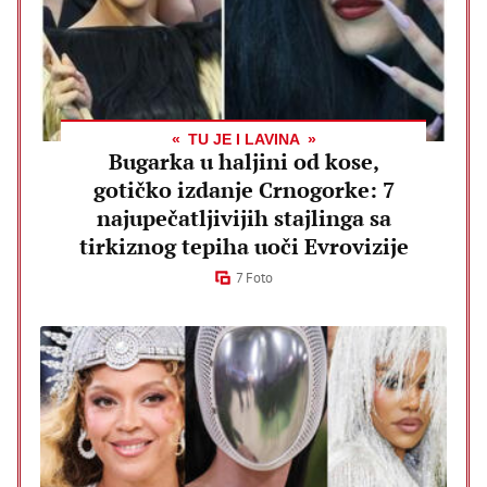
TU JE I LAVINA
Bugarka u haljini od kose,
gotičko izdanje Crnogorke: 7
najupečatljivijih stajlinga sa
tirkiznog tepiha uoči Evrovizije
7 Foto