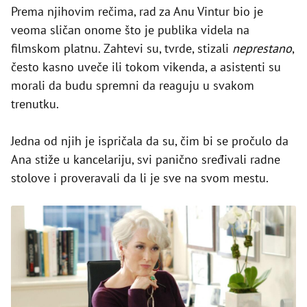
Prema njihovim rečima, rad za Anu Vintur bio je
veoma sličan onome što je publika videla na
filmskom platnu. Zahtevi su, tvrde, stizali
neprestano
,
često kasno uveče ili tokom vikenda, a asistenti su
morali da budu spremni da reaguju u svakom
trenutku.
Jedna od njih je ispričala da su, čim bi se pročulo da
Ana stiže u kancelariju, svi panično sređivali radne
stolove i proveravali da li je sve na svom mestu.