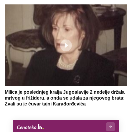
Milica je poslednjeg kralja Jugoslavije 2 nedelje držala
mrtvog u frižideru, a onda se udala za njegovog brata:
Zvali su je čuvar tajni Karađorđevića