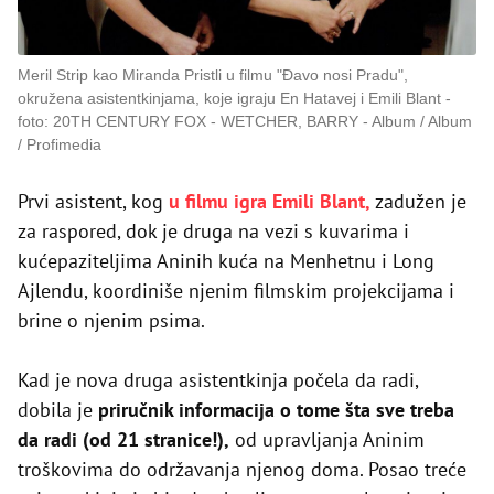
Meril Strip kao Miranda Pristli u filmu "Đavo nosi Pradu",
okružena asistentkinjama, koje igraju En Hatavej i Emili Blant
foto: 20TH CENTURY FOX - WETCHER, BARRY - Album / Album
/ Profimedia
Prvi asistent, kog
u filmu igra Emili Blant,
zadužen je
za raspored, dok je druga na vezi s kuvarima i
kućepaziteljima Aninih kuća na Menhetnu i Long
Ajlendu, koordiniše njenim filmskim projekcijama i
brine o njenim psima.
Kad je nova druga asistentkinja počela da radi,
dobila je
priručnik informacija o tome šta sve treba
da radi (od 21 stranice!),
od upravljanja Aninim
troškovima do održavanja njenog doma. Posao treće