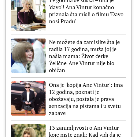
'đavo'! Ana Vintur konačno
priznala šta misli o filmu 'Đavo
nosi Pradu'
Ne možete da zamislite šta je
radila 17 godina, muža joj je
našla mama: Život ćerke
'čelične' Ane Vintur nije bio
običan
Ona je 'kopija Ane Vintur': Ima
12 godina, poznati je
obožavaju, postala je prava
senzacija na pistama i u svetu
zabave
13 zanimljivosti o Ani Vintur
koje niste znali: Kad vidi da je