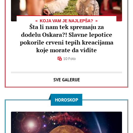
KOJA VAM JE NAJLEPŠA?
Šta li nam tek spremaju za
dodelu Oskara?! Slavne lepotice
pokorile crveni tepih kreacijama
koje morate da vidite
10 Foto
SVE GALERIJE
HOROSKOP