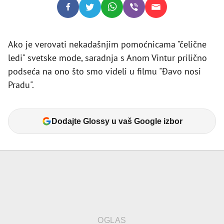
Ako je verovati nekadašnjim pomoćnicama "čelične
ledi" svetske mode, saradnja s Anom Vintur prilično
podseća na ono što smo videli u filmu "Đavo nosi
Pradu".
Dodajte Glossy u vaš Google izbor