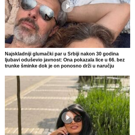
Najskladniji glumački par u Srbiji nakon 30 godina
ljubavi oduševio javnost: Ona pokazala lice u 66. bez
trunke šminke dok je on ponosno drži u naručju