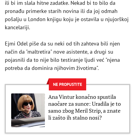
ili bi im slala hitne zadatke. Nekad bi to bilo da
pronađu primerke starih novina ili da joj odmah
pošalju u London knjigu koju je ostavila u njujorškoj
kancelariji.
Ejmi Odel piše da su neki od tih zahteva bili njen
način da "maltretira" nove asistente, a drugi su
pojasnili da to nije bilo testiranje ljudi već "njena
potreba da dominira njihovim životima".
NE PROPUSTITE
Ana Vintur konačno spustila
naočare za sunce: Uradila je to
samo zbog Meril Strip, a znate
li zašto ih stalno nosi?