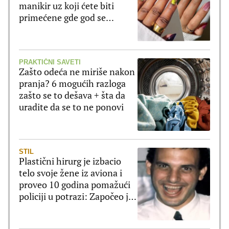
manikir uz koji ćete biti
primećene gde god se
pojavite
PRAKTIČNI SAVETI
Zašto odeća ne miriše nakon
pranja? 6 mogućih razloga
zašto se to dešava + šta da
uradite da se to ne ponovi
STIL
Plastični hirurg je izbacio
telo svoje žene iz aviona i
proveo 10 godina pomažući
policiji u potrazi: Započeo je
novi zivot a ovome se nije
nadao