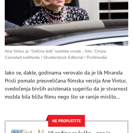
Ana Vintur je "čelična ledi" svetske mode
foto: Cinzia
Camela/LiveMedia / Shutterstock Editorial / Profimedia
Iako se, dakle, godinama verovalo da je lik Miranda
Prisli pomalo preuveličana filmska verzija Ane Vintur,
svedočenja bivših asistenata sugerišu da je stvarnost
možda bila bliža filmu nego što se ranije mislilo...
NE PROPUSTITE
19 godina se šuška – ona je