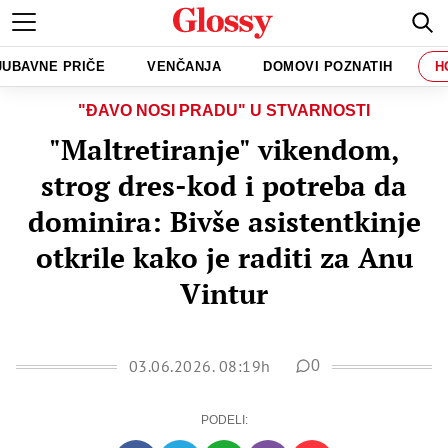
JUBAVNE PRIČE
VENČANJA
DOMOVI POZNATIH
H
"ĐAVO NOSI PRADU" U STVARNOSTI
"Maltretiranje" vikendom,
strog dres-kod i potreba da
dominira: Bivše asistentkinje
otkrile kako je raditi za Anu
Vintur
03.06.2026. 08:19h
0
PODELI: