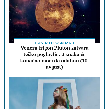
ASTRO PROGNOZA
Venera trigon Pluton zatvara
teško poglavlje: 3 znaka će
konačno moći da odahnu (10.
avgust)