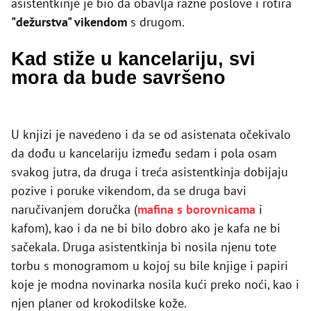
asistentkinje je bio da obavlja razne poslove i rotira
"dežurstva" vikendom
s drugom.
Kad stiže u kancelariju, svi
mora da bude savršeno
U knjizi je navedeno i da se od asistenata očekivalo
da dođu u kancelariju između sedam i pola osam
svakog jutra, da druga i treća asistentkinja dobijaju
pozive i poruke vikendom, da se druga bavi
naručivanjem doručka (
mafina s borovnicama
i
kafom), kao i da ne bi bilo dobro ako je kafa ne bi
sačekala. Druga asistentkinja bi nosila njenu tote
torbu s monogramom u kojoj su bile knjige i papiri
koje je modna novinarka nosila kući preko noći, kao i
njen planer od krokodilske kože.