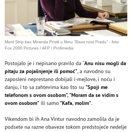
Meril Strip kao Miranda Pristli u filmu "Đavo nosi Pradu"
foto:
Fox 2000 Pictures / AFP / Profimedia
Postojalo je i nepisano pravilo da "
Anu nisu mogli da
pitaju za pojašnjenje ili pomoć"
, a navodno su
zaposleni neprestano dobijali i-mejlove, i noću i
danju, i to sa zahtevima kao što su
"Spoji me
telefonom s ovom osobom", "Moram da se vidim s
ovom osobom"
ili samo
"Kafa, molim"
.
Vikendom bi ih Ana Vintur navodno zamolila da je
podsete na razne obaveze tokom predstojeće nedelje