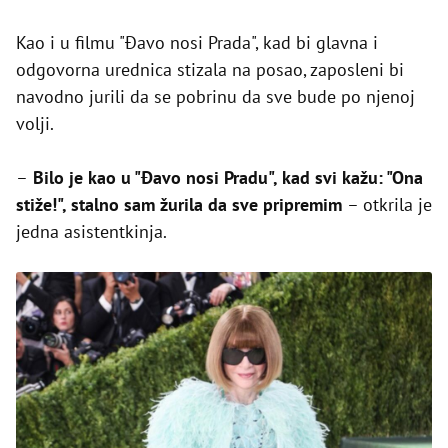
Kao i u filmu "Đavo nosi Prada", kad bi glavna i
odgovorna urednica stizala na posao, zaposleni bi
navodno jurili da se pobrinu da sve bude po njenoj
volji.
–
Bilo je kao u "Đavo nosi Pradu", kad svi kažu: "Ona
stiže!", stalno sam žurila da sve pripremim
– otkrila je
jedna asistentkinja.