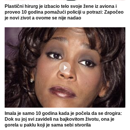
Plastični hirurg je izbacio telo svoje žene iz aviona i
proveo 10 godina pomažući policiji u potrazi: Započeo
je novi zivot a ovome se nije nadao
Imala je samo 10 godina kada je počela da se drogira:
Dok su joj svi zavideli na bajkovitom životu, ona je
gorela u paklu koji je sama sebi stvorila