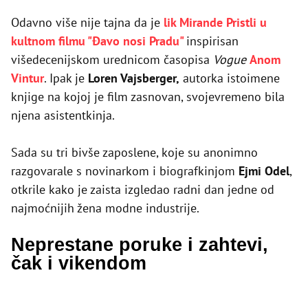
Odavno više nije tajna da je
lik Mirande Pristli u
kultnom filmu "Đavo nosi Pradu"
inspirisan
višedecenijskom urednicom časopisa
Vogue
Anom
Vintur
. Ipak je
Loren Vajsberger,
autorka istoimene
knjige na kojoj je film zasnovan, svojevremeno bila
njena asistentkinja.
Sada su tri bivše zaposlene, koje su anonimno
razgovarale s novinarkom i biografkinjom
Ejmi Odel
,
otkrile kako je zaista izgledao radni dan jedne od
najmoćnijih žena modne industrije.
Neprestane poruke i zahtevi,
čak i vikendom