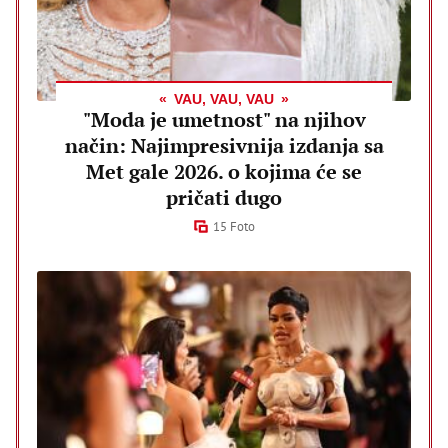
VAU, VAU, VAU
"Moda je umetnost" na njihov
način: Najimpresivnija izdanja sa
Met gale 2026. o kojima će se
pričati dugo
15 Foto