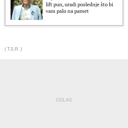
lift pun, uradi poslednje što bi
vam palo na pamet
(
T.S.R.
)