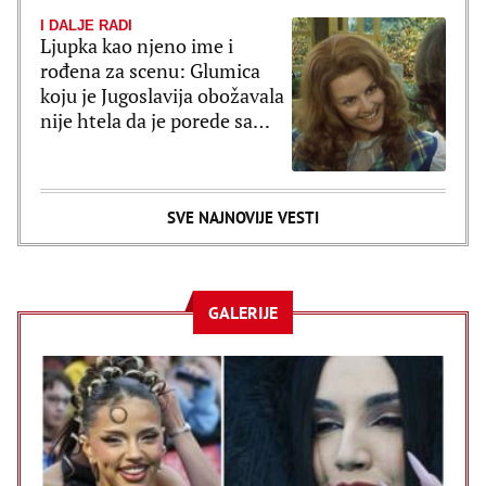
I DALJE RADI
Ljupka kao njeno ime i
rođena za scenu: Glumica
koju je Jugoslavija obožavala
nije htela da je porede sa
Sofijom Loren
SVE NAJNOVIJE VESTI
GALERIJE