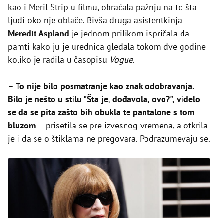
kao i Meril Strip u filmu, obraćala pažnju na to šta
ljudi oko nje oblače. Bivša druga asistentkinja
Meredit Aspland
je jednom prilikom ispričala da
pamti kako ju je urednica gledala tokom dve godine
koliko je radila u časopisu
Vogue
.
–
To nije bilo posmatranje kao znak odobravanja.
Bilo je nešto u stilu "Šta je, dođavola, ovo?", videlo
se da se pita zašto bih obukla te pantalone s tom
bluzom
– prisetila se pre izvesnog vremena, a otkrila
je i da se o štiklama ne pregovara. Podrazumevaju se.