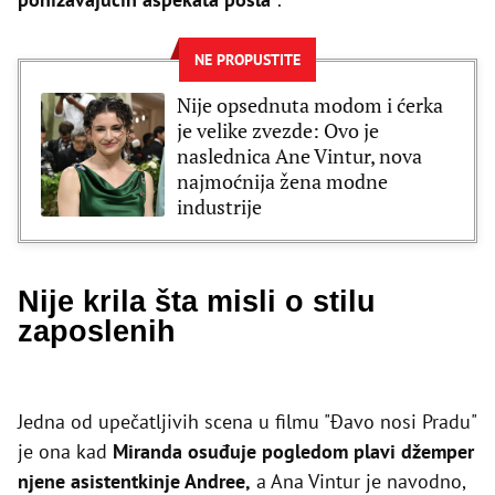
NE PROPUSTITE
Nije opsednuta modom i ćerka
je velike zvezde: Ovo je
naslednica Ane Vintur, nova
najmoćnija žena modne
industrije
Nije krila šta misli o stilu
zaposlenih
Jedna od upečatljivih scena u filmu "Đavo nosi Pradu"
je ona kad
Miranda osuđuje pogledom plavi džemper
njene asistentkinje Andree,
a Ana Vintur je navodno,