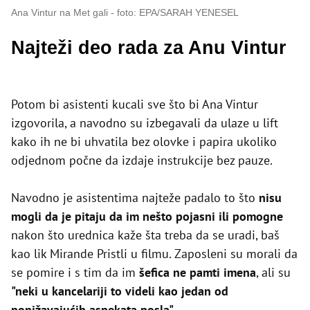
Ana Vintur na Met gali
foto: EPA/SARAH YENESEL
Najteži deo rada za Anu Vintur
Potom bi asistenti kucali sve što bi Ana Vintur
izgovorila, a navodno su izbegavali da ulaze u lift
kako ih ne bi uhvatila bez olovke i papira ukoliko
odjednom počne da izdaje instrukcije bez pauze.
Navodno je asistentima najteže padalo to što
nisu
mogli da je pitaju da im nešto pojasni ili pomogne
nakon što urednica kaže šta treba da se uradi, baš
kao lik Mirande Pristli u filmu. Zaposleni su morali da
se pomire i s tim da im
šefica ne pamti imena
, ali su
"neki u kancelariji to videli kao jedan od
ponižavajućih aspekata posla"
.