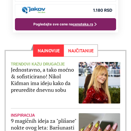
NAJNOVIJE
NAJČITANIJE
TRENDOVI KAŽU DRUGAČIJE
Jednostavno, a tako moćno
& sofisticirano! Nikol
Kidman ima ideju kako da
preuredite dnevnu sobu
INSPIRACIJA
9 magičnih ideja za "plišane"
nokte ovog leta: Baršunasti