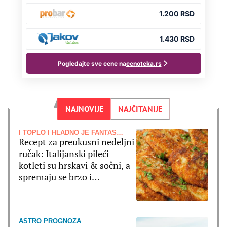
NAJNOVIJE
NAJČITANIJE
I TOPLO I HLADNO JE FANTASTIČNO
Recept za preukusni nedeljni
ručak: Italijanski pileći
kotleti su hrskavi & sočni, a
spremaju se brzo i
jednostavno
ASTRO PROGNOZA