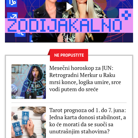
NE PROPUSTITE
Mesečni horoskop za JUN:
Retrogradni Merkur u Raku
mrsi konce, logika umire, srce
vodi putem do sreće
Tarot prognoza od 1. do 7. juna:
Jedna karta donosi stabilnost, a
ko će morati da se suoči sa
unutrašnjim stahovima?