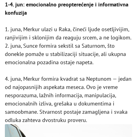
1-4. jun: emocionalno preopterećenje i informativna
konfuzija
1. juna, Merkur ulazi u Raka, čineći ljude osetljivijim,
ranjivijim i sklonijim da reaguju srcem, a ne logikom.
2. juna, Sunce formira sekstil sa Saturnom, što
donekle pomaže u stabilizaciji situacije, ali ukupna
emocionalna pozadina ostaje napeta.
4. juna, Merkur formira kvadrat sa Neptunom — jedan
od najopasnijih aspekata meseca. Ovo je vreme
nesporazuma, lažnih informacija, manipulacija,
emocionalnih izliva, grešaka u dokumentima i
samoobmane. Stvarnost postaje zamagljena i svaka
odluka zahteva dvostruku proveru.