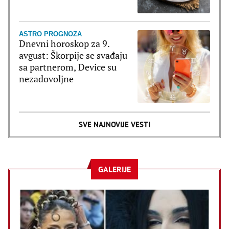
šećera u krvi
ASTRO PROGNOZA
Dnevni horoskop za 9.
avgust: Škorpije se svađaju
sa partnerom, Device su
nezadovoljne
SVE NAJNOVIJE VESTI
GALERIJE