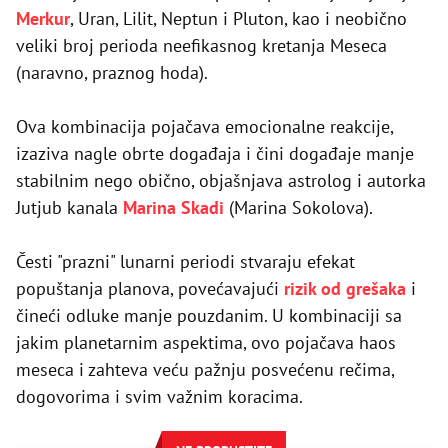
Merkur
, Uran, Lilit, Neptun i Pluton, kao i neobično
veliki broj perioda neefikasnog kretanja Meseca
(naravno, praznog hoda).
Ova kombinacija pojačava emocionalne reakcije,
izaziva nagle obrte događaja i čini događaje manje
stabilnim nego obično, objašnjava astrolog i autorka
Jutjub kanala
Marina Skadi
(Marina Sokolova).
Česti "prazni" lunarni periodi stvaraju efekat
popuštanja planova, povećavajući
rizik od grešaka
i
čineći odluke manje pouzdanim. U kombinaciji sa
jakim planetarnim aspektima, ovo pojačava haos
meseca i zahteva veću pažnju posvećenu rečima,
dogovorima i svim važnim koracima.