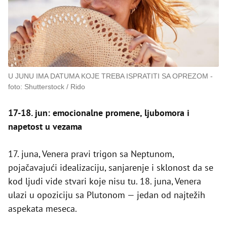
U JUNU IMA DATUMA KOJE TREBA ISPRATITI SA OPREZOM
foto: Shutterstock / Rido
17-18. jun: emocionalne promene, ljubomora i
napetost u vezama
17. juna, Venera pravi trigon sa Neptunom,
pojačavajući idealizaciju, sanjarenje i sklonost da se
kod ljudi vide stvari koje nisu tu. 18. juna, Venera
ulazi u opoziciju sa Plutonom — jedan od najtežih
aspekata meseca.