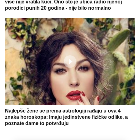
više nije vratila kući: Ono što je ubica radio njenoj
porodici punih 20 godina - nije bilo normalno
Najlepše žene se prema astrologiji rađaju u ova 4
znaka horoskopa: Imaju jedinstvene fizičke odlike, a
poznate dame to potvrđuju