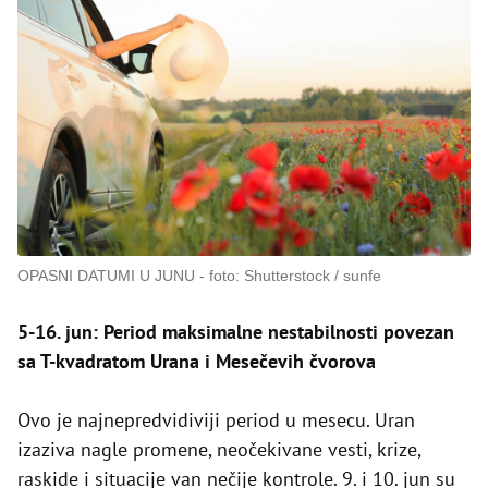
OPASNI DATUMI U JUNU
foto: Shutterstock / sunfe
5-16. jun: Period maksimalne nestabilnosti povezan
sa T-kvadratom Urana i Mesečevih čvorova
Ovo je najnepredvidiviji period u mesecu. Uran
izaziva nagle promene, neočekivane vesti, krize,
raskide i situacije van nečije kontrole. 9. i 10. jun su