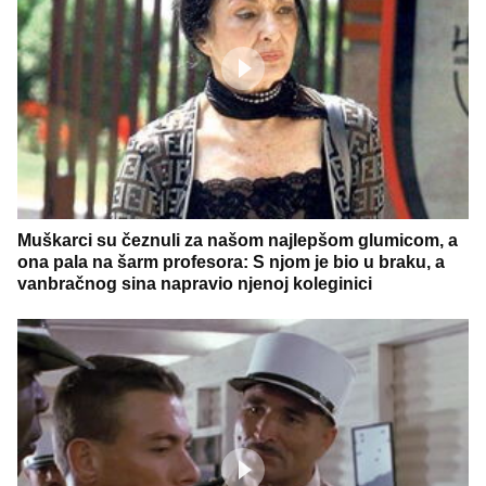
Muškarci su čeznuli za našom najlepšom glumicom, a
ona pala na šarm profesora: S njom je bio u braku, a
vanbračnog sina napravio njenoj koleginici