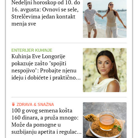
Nedeljni horoskop od 10. do
16. avgusta: Ovnovi se sele,
Strelčevima jedan kontakt
menja sve
ENTERIJER KUHINJE
Kuhinja Eve Longorije
pokazuje zašto "spojiti
nespojivo": Probajte njenu
ideju i dobićete i praktičnost
i moderan izgled
🍵 ZDRAVA & SNAŽNA
100 g ovog semena košta
160 dinara, a pruža mnogo:
Može da pomogne u
suzbijanju apetita i regulaciji