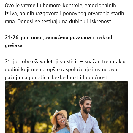
Ovo je vreme ljubomore, kontrole, emocionalnih
izliva, bolnih razgovora i ponovnog otvaranja starih
rana. Odnosi se testiraju na dubinu i iskrenost.
21-26. jun: umor, zamućena pozadina i rizik od
grešaka
21. jun obeležava letnji solsticij — snažan trenutak u
godini koji menja opšte raspoloženje i usmerava
pažnju na porodicu, bezbednost i budućnost.