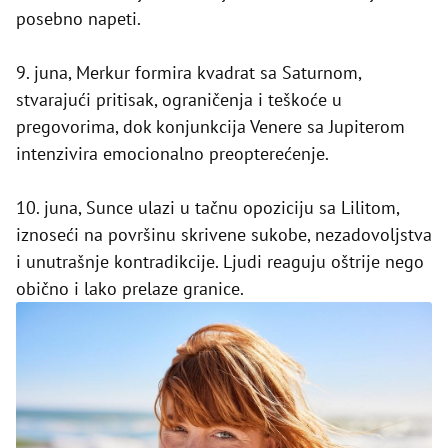
posebno napeti.
9. juna, Merkur formira kvadrat sa Saturnom,
stvarajući pritisak, ograničenja i teškoće u
pregovorima, dok konjunkcija Venere sa Jupiterom
intenzivira emocionalno preopterećenje.
10. juna, Sunce ulazi u tačnu opoziciju sa Lilitom,
iznoseći na površinu skrivene sukobe, nezadovoljstva
i unutrašnje kontradikcije. Ljudi reaguju oštrije nego
obično i lako prelaze granice.