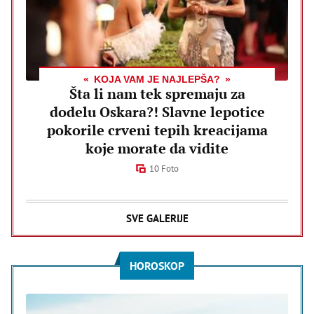
KOJA VAM JE NAJLEPŠA?
Šta li nam tek spremaju za
dodelu Oskara?! Slavne lepotice
pokorile crveni tepih kreacijama
koje morate da vidite
10 Foto
SVE GALERIJE
HOROSKOP