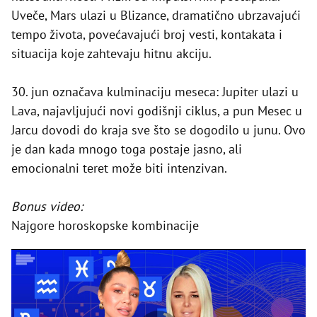
Uveče, Mars ulazi u Blizance, dramatično ubrzavajući
tempo života, povećavajući broj vesti, kontakata i
situacija koje zahtevaju hitnu akciju.
30. jun označava kulminaciju meseca: Jupiter ulazi u
Lava, najavljujući novi godišnji ciklus, a pun Mesec u
Jarcu dovodi do kraja sve što se dogodilo u junu. Ovo
je dan kada mnogo toga postaje jasno, ali
emocionalni teret može biti intenzivan.
Bonus video:
Najgore horoskopske kombinacije