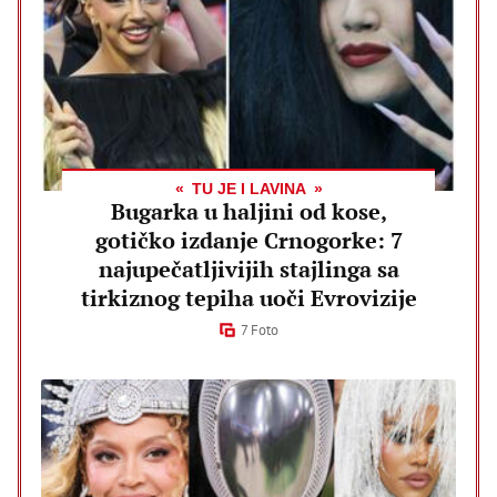
TU JE I LAVINA
Bugarka u haljini od kose,
gotičko izdanje Crnogorke: 7
najupečatljivijih stajlinga sa
tirkiznog tepiha uoči Evrovizije
7 Foto