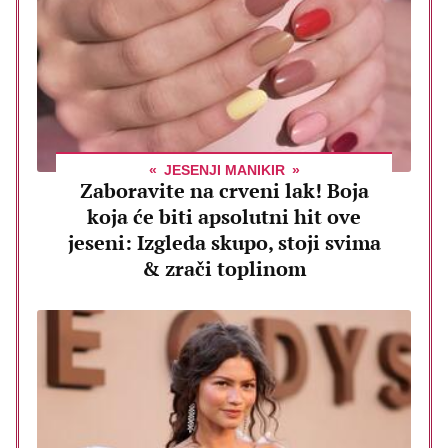
JESENJI MANIKIR
Zaboravite na crveni lak! Boja
koja će biti apsolutni hit ove
jeseni: Izgleda skupo, stoji svima
& zrači toplinom