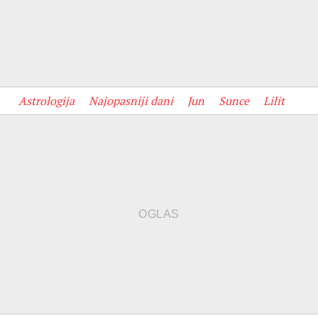
Astrologija
Najopasniji dani
Jun
Sunce
Lilit