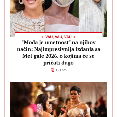
VAU, VAU, VAU
"Moda je umetnost" na njihov
način: Najimpresivnija izdanja sa
Met gale 2026. o kojima će se
pričati dugo
15 Foto