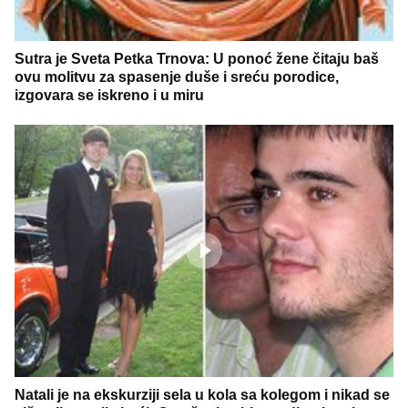
Sutra je Sveta Petka Trnova: U ponoć žene čitaju baš
ovu molitvu za spasenje duše i sreću porodice,
izgovara se iskreno i u miru
Natali je na ekskurziji sela u kola sa kolegom i nikad se