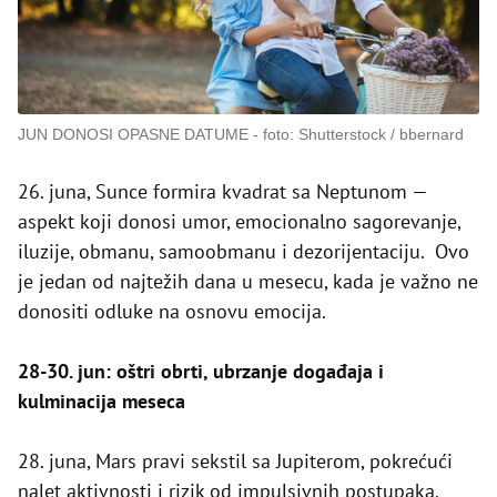
JUN DONOSI OPASNE DATUME
foto: Shutterstock / bbernard
26. juna, Sunce formira kvadrat sa Neptunom —
aspekt koji donosi umor, emocionalno sagorevanje,
iluzije, obmanu, samoobmanu i dezorijentaciju. Ovo
je jedan od najtežih dana u mesecu, kada je važno ne
donositi odluke na osnovu emocija.
28-30. jun: oštri obrti, ubrzanje događaja i
kulminacija meseca
28. juna, Mars pravi sekstil sa Jupiterom, pokrećući
nalet aktivnosti i rizik od impulsivnih postupaka.