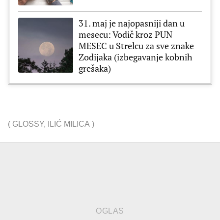
31. maj je najopasniji dan u
mesecu: Vodič kroz PUN
MESEC u Strelcu za sve znake
Zodijaka (izbegavanje kobnih
grešaka)
(
GLOSSY
,
ILIĆ MILICA
)