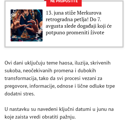
NE PROPUSTITE
13. juna stiže Merkurova
retrogradna petlja! Do 7.
avgusta slede događaji koji će
potpuno promeniti živote
Ovi dani uključuju teme haosa, iluzija, skrivenih
sukoba, neočekivanih promena i dubokih
transformacija, tako da svi procesi vezani za
pregovore, informacije, odnose i lične odluke trpe
dodatni stres.
U nastavku su navedeni ključni datumi u junu na
koje zaista vredi obratiti pažnju.